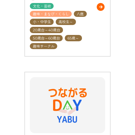
文化・芸術
趣味・まなび・くらし
八鹿
小・中学生
高校生～
20歳台～40歳台
50歳台～60歳台
65歳～
趣味サークル