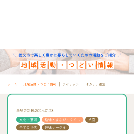
養父市で楽しく豊かに暮らしていくための活動をご紹介
地
域
活
動
・
つ
ど
い
情
報
ホーム
地域活動・つどい情報
ライリッシュ・オカリナ連盟
最終更新日:2024.01.23
文化・芸術
趣味・まなび・くらし
八鹿
全ての世代
趣味サークル