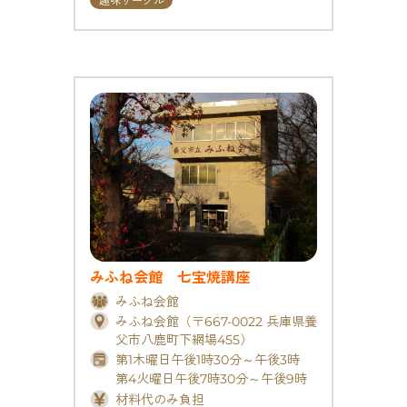
趣味サークル
みふね会館 七宝焼講座
みふね会館
みふね会館（〒667-0022 兵庫県養
父市八鹿町下網場455）
第1木曜日午後1時30分～午後3時
第4火曜日午後7時30分～午後9時
材料代のみ負担