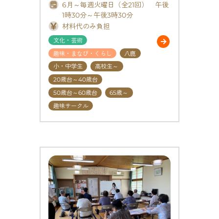
6月～毎週火曜日（全21回） 午後
1時30分～午後3時30分
材料代のみ負担
文化・芸術
趣味・まなび・くらし
八鹿
小・中学生
高校生～
20歳台～40歳台
50歳台～60歳台
65歳～
趣味サークル