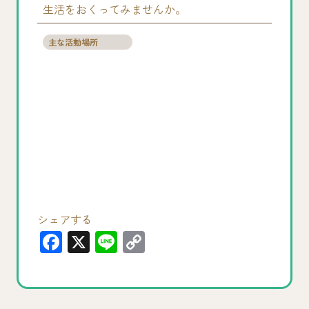
生活をおくってみませんか。
主な活動場所
シェアする
F
X
Li
C
a
n
o
c
e
p
e
y