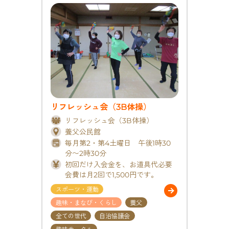
リフレッシュ会（3B体操）
リフレッシュ会（3B体操）
養父公民館
毎月第2・第4土曜日 午後1時30
分〜2時30分
初回だけ入会金を、お道具代必要
会費は月2回で1,500円です。
スポーツ・運動
趣味・まなび・くらし
養父
全ての世代
自治協議会