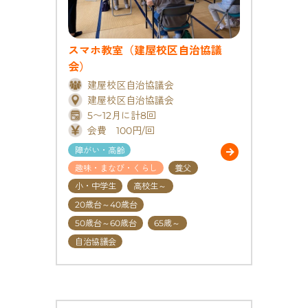
スマホ教室（建屋校区自治協議
会）
建屋校区自治協議会
建屋校区自治協議会
5〜12月に計8回
会費 100円/回
障がい・高齢
趣味・まなび・くらし
養父
小・中学生
高校生～
20歳台～40歳台
50歳台～60歳台
65歳～
自治協議会