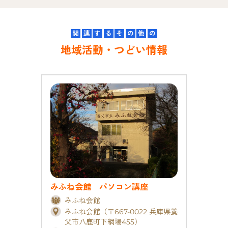
b
Li
o
n
関
連
す
る
そ
の
他
の
o
k
地域活動・つどい情報
k
みふね会館 パソコン講座
みふね会館
みふね会館（〒667-0022 兵庫県養
父市八鹿町下網場455）