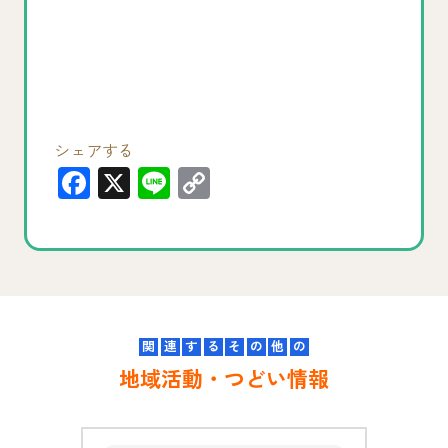
シェアする
F
X
Li
C
a
n
o
c
e
p
e
y
b
Li
o
n
関
連
す
る
そ
の
他
の
o
k
地域活動・つどい情報
k