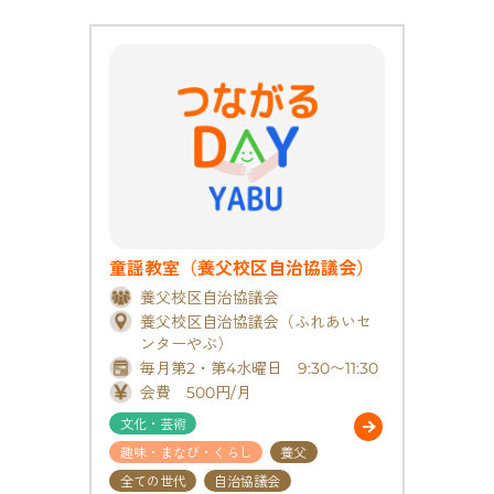
童謡教室（養父校区自治協議会）
養父校区自治協議会
養父校区自治協議会（ふれあいセ
ンターやぶ）
毎月第2・第4水曜日 9:30〜11:30
会費 500円/月
文化・芸術
趣味・まなび・くらし
養父
全ての世代
自治協議会