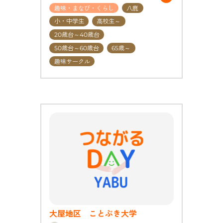
趣味・まなび・くらし
八鹿
小・中学生
高校生～
20歳台～40歳台
50歳台～60歳台
65歳～
趣味サークル
大屋地区 ことぶき大学