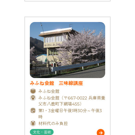
みふね会館 三味線講座
みふね会館
みふね会館（〒667-0022 兵庫県養
父市八鹿町下網場455）
第1・3金曜日午後1時30分～午後3
時
材料代のみ負担
文化・芸術