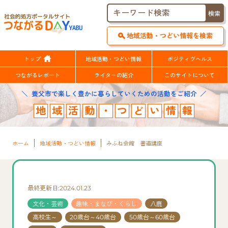
地域活動・つどい情報を検索
トップ
地域活動・つどい情報
ポジティヴヘルス
つながるレポート
ライターの紹介
このサイトについて
養父市で楽しく豊かに暮らしていくための活動をご紹介
地
域
活
動
・
つ
ど
い
情
報
ホーム
地域活動・つどい情報
みふね会館 書道講座
最終更新日:2024.01.23
文化・芸術
趣味・まなび・くらし
八鹿
高校生～
20歳台～40歳台
50歳台～60歳台