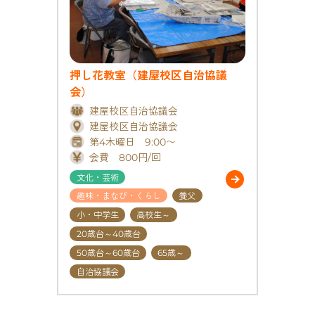
押し花教室（建屋校区自治協議
会）
建屋校区自治協議会
建屋校区自治協議会
第4木曜日 9:00〜
会費 800円/回
文化・芸術
趣味・まなび・くらし
養父
小・中学生
高校生～
20歳台～40歳台
50歳台～60歳台
65歳～
自治協議会