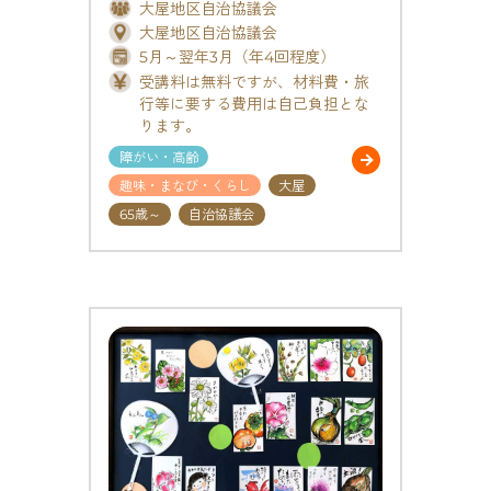
大屋地区自治協議会
大屋地区自治協議会
5月～翌年3月（年4回程度）
受講料は無料ですが、材料費・旅
行等に要する費用は自己負担とな
ります。
障がい・高齢
趣味・まなび・くらし
大屋
65歳～
自治協議会