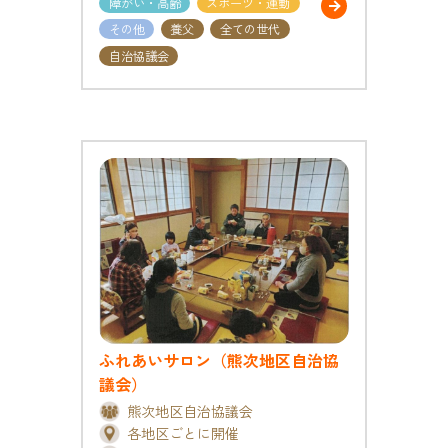
障がい・高齢
スポーツ・運動
その他
養父
全ての世代
自治協議会
ふれあいサロン（熊次地区自治協
議会）
熊次地区自治協議会
各地区ごとに開催