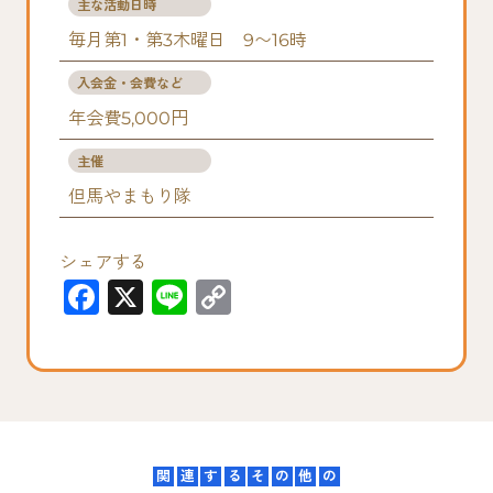
主な活動日時
毎月第1・第3木曜日 9〜16時
入会金・会費など
年会費5,000円
主催
但馬やまもり隊
シェアする
F
X
Li
C
a
n
o
c
e
p
e
y
b
Li
o
n
関
連
す
る
そ
の
他
の