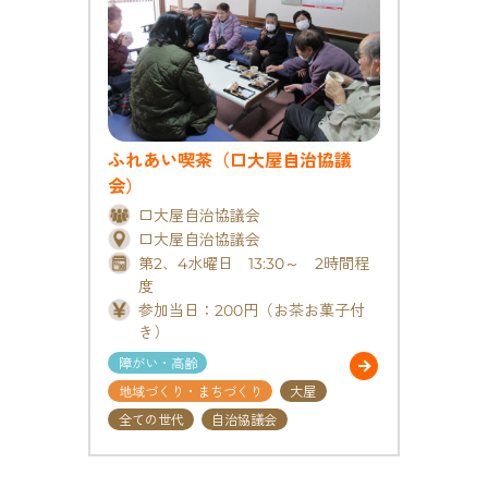
ふれあい喫茶（口大屋自治協議
会）
口大屋自治協議会
口大屋自治協議会
第2、4水曜日 13:30～ 2時間程
度
参加当日：200円（お茶お菓子付
き）
障がい・高齢
地域づくり・まちづくり
大屋
全ての世代
自治協議会