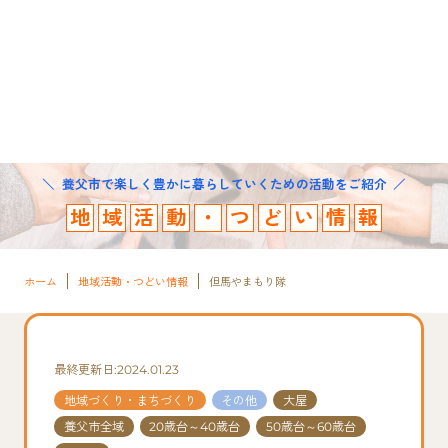
養父市で楽しく豊かに暮らしていくための活動をご紹介
地
域
活
動
・
つ
ど
い
情
報
ホーム
地域活動・つどい情報
但馬やまもり隊
最終更新日:2024.01.23
地域づくり・まちづくり
その他
大屋
養父市全域
20歳台～40歳台
50歳台～60歳台