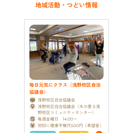
o
k
地域活動・つどい情報
k
毎日元気にクラス（浅野校区自治
協議会）
浅野校区自治協議会
浅野校区自治協議会（木の香る浅
野校区コミュニティセンター）
毎週金曜日 14:00〜
初回に健康手帳代500円（希望者）