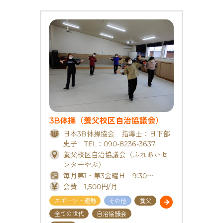
3B体操（養父校区自治協議会）
日本3B体操協会 指導士：日下部
史子 TEL：090-8236-3637
養父校区自治協議会（ふれあいセ
ンターやぶ）
毎月第1・第3金曜日 9:30〜
会費 1,500円/月
スポーツ・運動
その他
養父
全ての世代
自治協議会