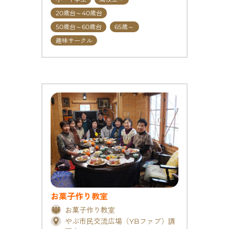
20歳台～40歳台
50歳台～60歳台
65歳～
趣味サークル
お菓子作り教室
お菓子作り教室
やぶ市民交流広場（YBファブ）調