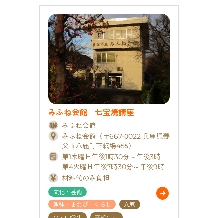
みふね会館 七宝焼講座
みふね会館
みふね会館（〒667-0022 兵庫県養
父市八鹿町下網場455）
第1木曜日午後1時30分～午後3時
第4火曜日午後7時30分～午後9時
材料代のみ負担
文化・芸術
趣味・まなび・くらし
八鹿
小・中学生
高校生～