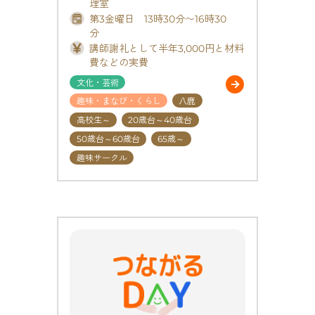
理室
第3金曜日 13時30分〜16時30
分
講師謝礼として半年3,000円と材料
費などの実費
文化・芸術
趣味・まなび・くらし
八鹿
高校生～
20歳台～40歳台
50歳台～60歳台
65歳～
趣味サークル