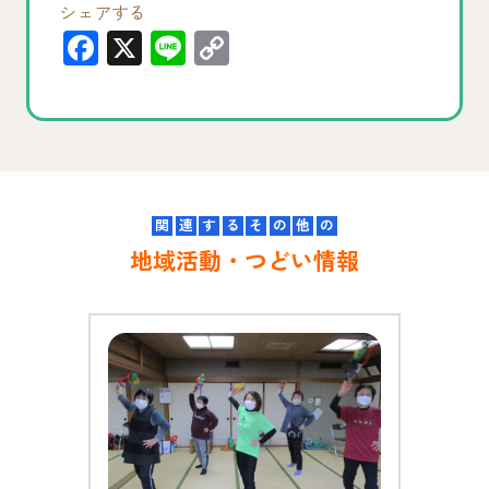
シェアする
F
X
Li
C
a
n
o
c
e
p
e
y
b
Li
o
n
関
連
す
る
そ
の
他
の
o
k
地域活動・つどい情報
k