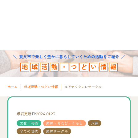
養父市で楽しく豊かに暮らしていくための活動をご紹介
地
域
活
動
・
つ
ど
い
情
報
ホーム
地域活動・つどい情報
ルアナウクレレサークル
最終更新日:2024.01.23
文化・芸術
趣味・まなび・くらし
八鹿
全ての世代
趣味サークル