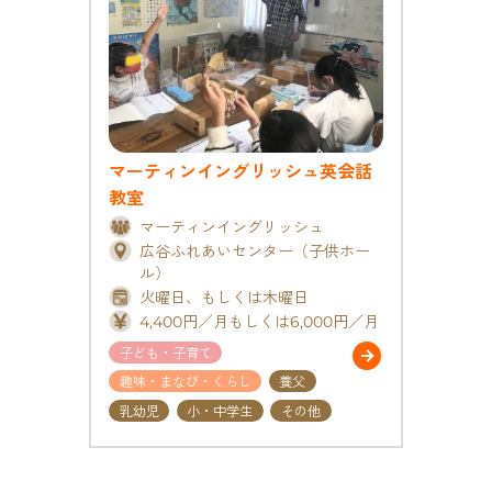
マーティンイングリッシュ英会話
教室
マーティンイングリッシュ
広谷ふれあいセンター（子供ホー
ル）
火曜日、もしくは木曜日
4,400円／月もしくは6,000円／月
子ども・子育て
趣味・まなび・くらし
養父
乳幼児
小・中学生
その他