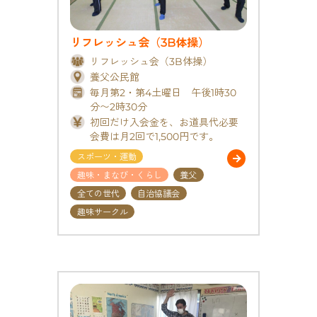
リフレッシュ会（3B体操）
リフレッシュ会（3B体操）
養父公民館
毎月第2・第4土曜日 午後1時30
分〜2時30分
初回だけ入会金を、お道具代必要
会費は月2回で1,500円です。
スポーツ・運動
趣味・まなび・くらし
養父
全ての世代
自治協議会
趣味サークル