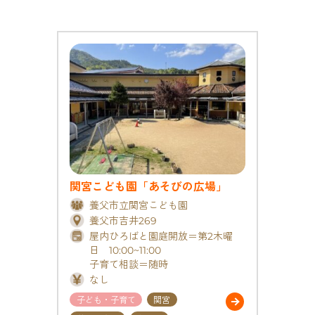
関宮こども園「あそびの広場」
養父市立関宮こども園
養父市吉井269
屋内ひろばと園庭開放＝第2木曜
日 10:00~11:00
子育て相談＝随時
なし
子ども・子育て
関宮