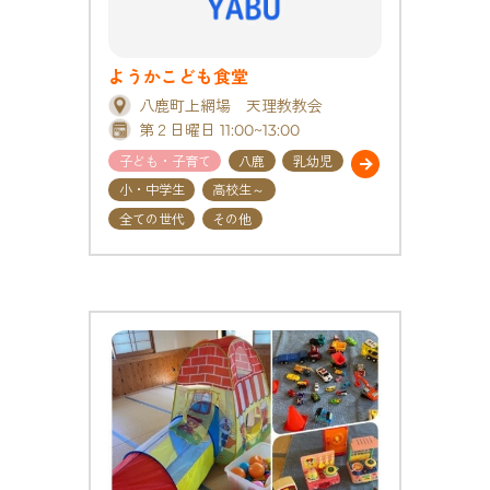
ようかこども食堂
八鹿町上網場 天理教教会
第２日曜日 11:00~13:00
子ども・子育て
八鹿
乳幼児
小・中学生
高校生～
全ての世代
その他