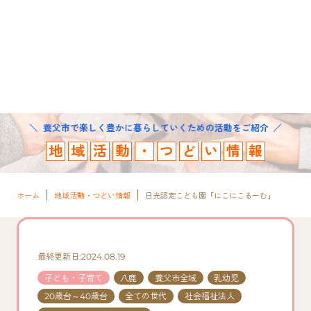
養父市で楽しく豊かに暮らしていくための活動をご紹介
地
域
活
動
・
つ
ど
い
情
報
ホーム
地域活動・つどい情報
日光認定こども園「にこにこるーむ」
最終更新日:2024.08.19
子ども・子育て
八鹿
養父市全域
乳幼児
20歳台～40歳台
全ての世代
社会福祉法人