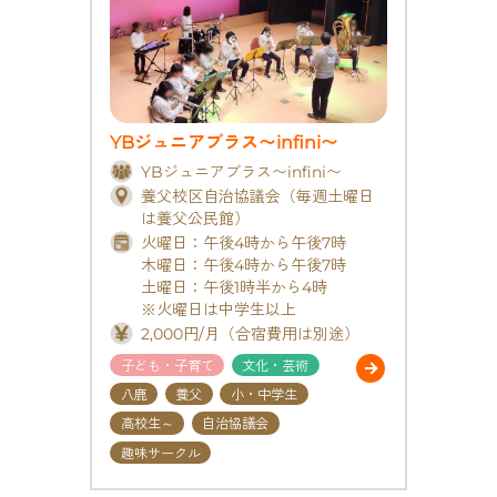
YBジュニアブラス〜infini〜
YBジュニアブラス〜infini〜
養父校区自治協議会（毎週土曜日
は養父公民館）
火曜日：午後4時から午後7時
木曜日：午後4時から午後7時
土曜日：午後1時半から4時
※火曜日は中学生以上
2,000円/月（合宿費用は別途）
子ども・子育て
文化・芸術
八鹿
養父
小・中学生
高校生～
自治協議会
趣味サークル