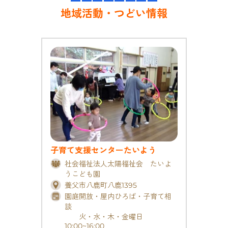
o
k
地域活動・つどい情報
k
子育て支援センターたいよう
社会福祉法人太陽福祉会 たいよ
うこども園
養父市八鹿町八鹿1395
園庭開放・屋内ひろば・子育て相
談
火・水・木・金曜日
10:00~16:00