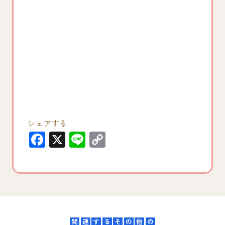
シェアする
F
X
Li
C
a
n
o
c
e
p
e
y
b
Li
o
n
関
連
す
る
そ
の
他
の