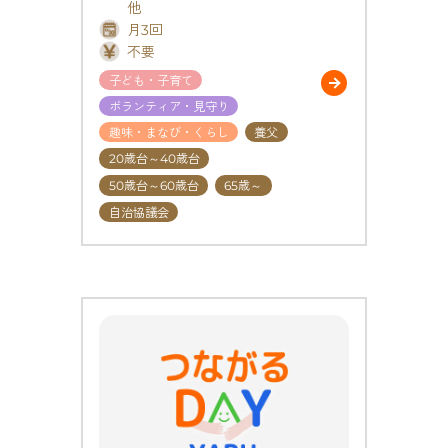
他
月3回
不要
子ども・子育て
ボランティア・見守り
趣味・まなび・くらし
養父
20歳台～40歳台
50歳台～60歳台
65歳～
自治協議会