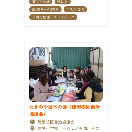
養父市全域
乳幼児
20歳台～40歳台
全ての世代
子育て広場・プレイパーク
たきのや絵本の会（建屋校区自治
協議会）
建屋校区自治協議会
建屋小学校、三谷こども園、その