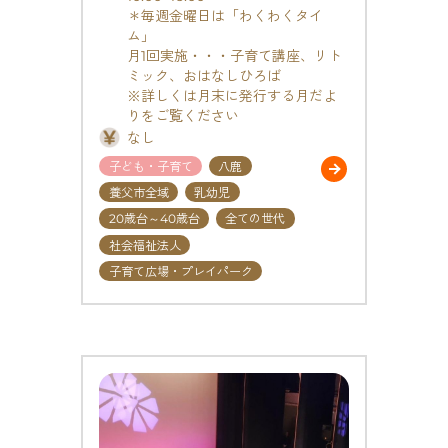
＊毎週金曜日は「わくわくタイ
ム」
月1回実施・・・子育て講座、リト
ミック、おはなしひろば
※詳しくは月末に発行する月だよ
りをご覧ください
なし
子ども・子育て
八鹿
養父市全域
乳幼児
20歳台～40歳台
全ての世代
社会福祉法人
子育て広場・プレイパーク