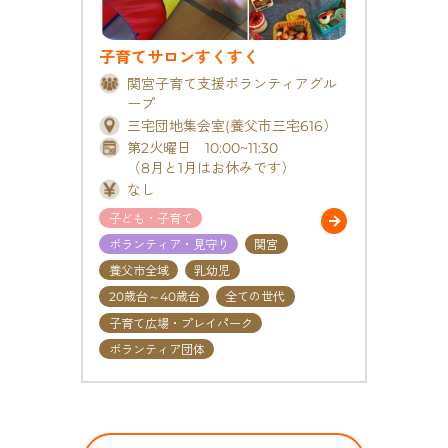
子育てサロンすくすく
関宮子育て支援ボランティアグル
ープ
三宅団地集会室(養父市三宅616）
第2火曜日 10:00~11:30
（8月と1月はお休みです）
なし
子ども・子育て
ボランティア・見守り
関宮
養父市全域
乳幼児
20歳台～40歳台
全ての世代
子育て広場・プレイパーク
ボランティア団体