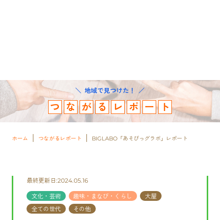
地域で見つけた！
つ
な
が
る
レ
ポ
ー
ト
ホーム
つながるレポート
BIGLABO「あそびっグラボ」レポート
最終更新日:2024.05.16
文化・芸術
趣味・まなび・くらし
大屋
全ての世代
その他