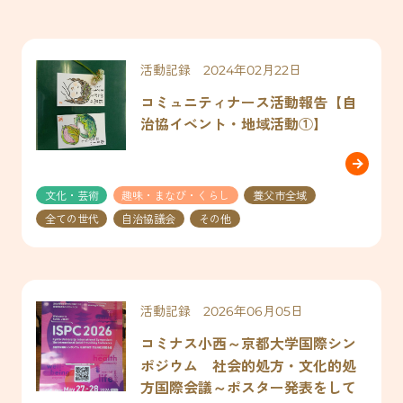
o
k
k
活動記録 2024年02月22日
コミュニティナース活動報告【自
治協イベント・地域活動①】
文化・芸術
趣味・まなび・くらし
養父市全域
全ての世代
自治協議会
その他
活動記録 2026年06月05日
コミナス小西～京都大学国際シン
ポジウム 社会的処方・文化的処
方国際会議～ポスター発表をして