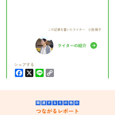
この記事を書いたライター 小西 陽子
ライターの紹介
シェアする
F
X
Li
C
a
n
o
c
e
p
e
y
b
Li
関
連
す
る
そ
の
他
の
つながるレポート
o
n