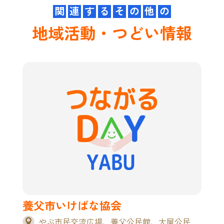
関
連
す
る
そ
の
他
の
地域活動・つどい情報
養父市いけばな協会
やぶ市民交流広場、養父公民館、大屋公民