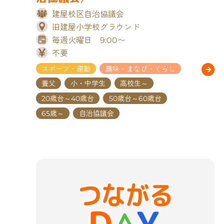
建屋校区自治協議会
旧建屋小学校グラウンド
毎週火曜日 9:00〜
不要
スポーツ・運動
趣味・まなび・くらし
養父
小・中学生
高校生～
20歳台～40歳台
50歳台～60歳台
65歳～
自治協議会