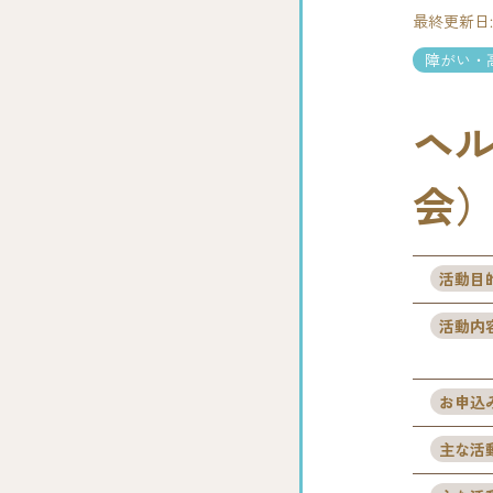
最終更新日:20
障がい・
ヘ
会
活動目
活動内
お申込
主な活