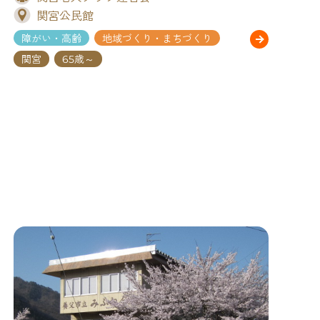
関宮公民館
障がい・高齢
地域づくり・まちづくり
関宮
65歳～