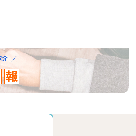
紹介
情
報