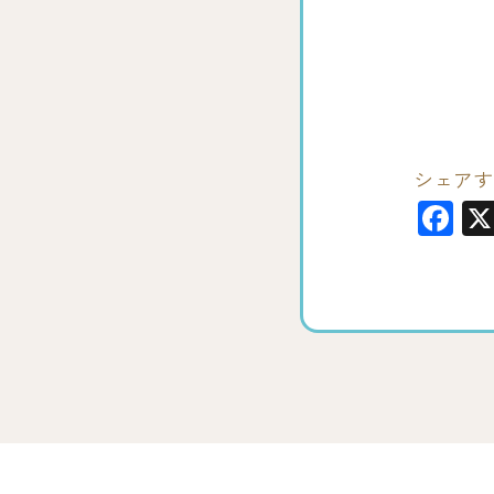
シェアす
F
a
c
e
b
o
o
k