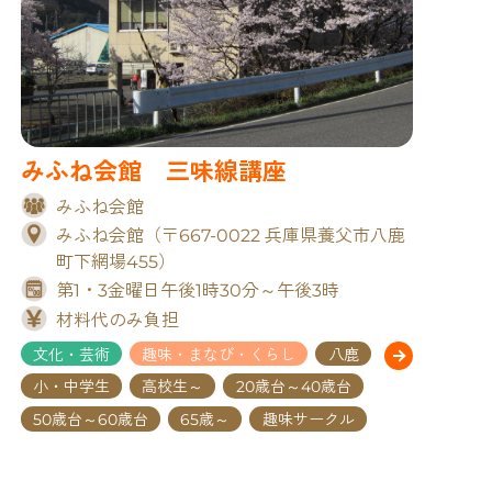
みふね会館 三味線講座
みふね会館
みふね会館（〒667-0022 兵庫県養父市八鹿
町下網場455）
第1・3金曜日午後1時30分～午後3時
材料代のみ負担
文化・芸術
趣味・まなび・くらし
八鹿
小・中学生
高校生～
20歳台～40歳台
50歳台～60歳台
65歳～
趣味サークル