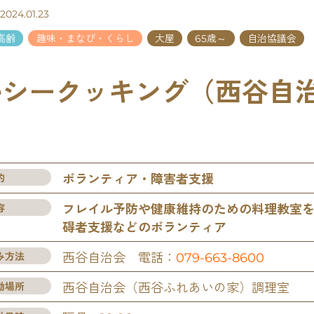
24.01.23
高齢
趣味・まなび・くらし
大屋
65歳～
自治協議会
ルシークッキング（西谷自
）
的
ボランティア・障害者支援
容
フレイル予防や健康維持のための料理教室
碍者支援などのボランティア
み方法
西谷自治会 電話：
079-663-8600
動場所
西谷自治会（西谷ふれあいの家）調理室