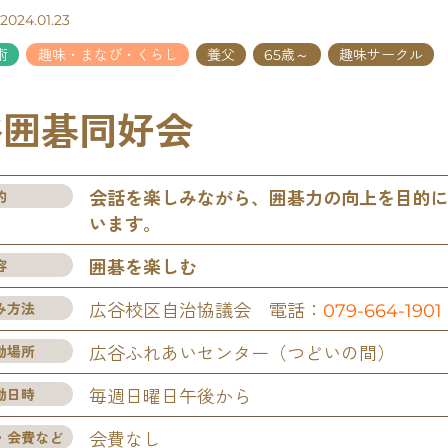
24.01.23
術
趣味・まなび・くらし
養父
65歳～
趣味サークル
谷囲碁同好会
的
会話を楽しみながら、囲碁力の向上を目的
います。
容
囲碁を楽しむ
み方法
広谷校区自治協議会 電話：
079-664-1901
動場所
広谷ふれあいセンター（つどいの間）
動日時
毎週日曜日午後から
・会費など
会費なし