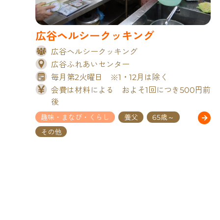
広谷ヘルシークッキング
広谷ヘルシークッキング
広谷ふれあいセンター
毎月第2火曜日 ※1・12月は除く
会費は材料による およそ1回につき500円前
後
趣味・まなび・くらし
養父
65歳～
その他