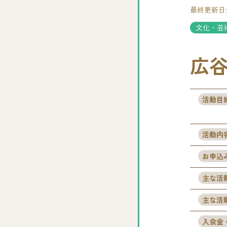
最終更新日:20
文化・芸
広
活動目
活動内
お申込
主な活
主な活
入会金