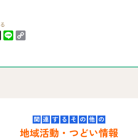
る
X
Li
C
n
o
e
p
y
Li
n
k
関
連
す
る
そ
の
他
の
地域活動・つどい情報