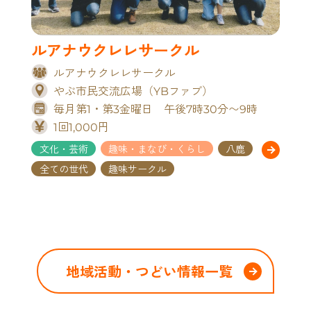
ルアナウクレレサークル
ルアナウクレレサークル
やぶ市民交流広場（YBファブ）
毎月第1・第3金曜日 午後7時30分〜9時
1回1,000円
文化・芸術
趣味・まなび・くらし
八鹿
全ての世代
趣味サークル
地域活動・つどい情報一覧