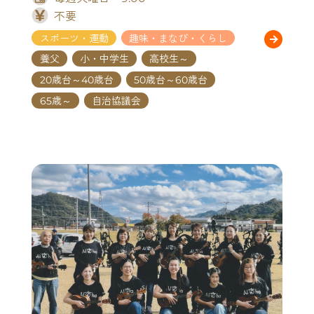
不要
スポーツ・運動
趣味・まなび・くらし
養父
小・中学生
高校生～
20歳台～40歳台
50歳台～60歳台
65歳～
自治協議会