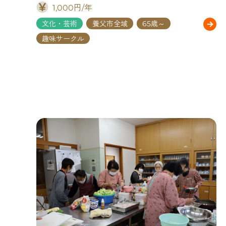
1,000円/年
文化・芸術
養父市全域
65歳～
趣味サークル