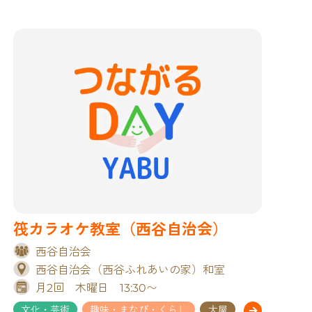
筏カラオケ教室（西谷自治会）
西谷自治会
西谷自治会（西谷ふれあいの家）和室
月2回 木曜日 13:30〜
文化・芸術
趣味・まなび・くらし
大屋