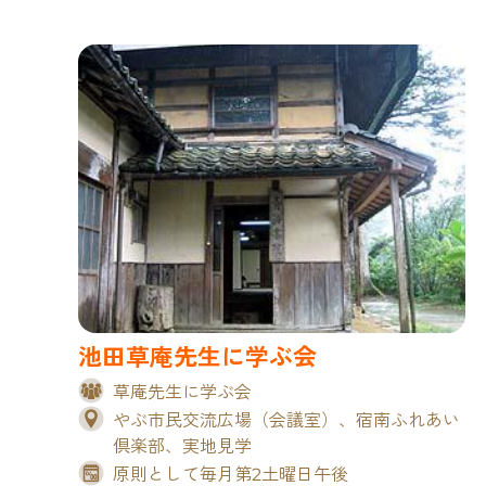
池田草庵先生に学ぶ会
草庵先生に学ぶ会
やぶ市民交流広場（会議室）、宿南ふれあい
倶楽部、実地見学
原則として毎月第2土曜日午後