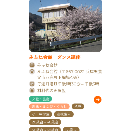
みふね会館 ダンス講座
みふね会館
みふね会館（〒667-0022 兵庫県養
父市八鹿町下網場455）
毎週月曜日午後1時30分～午後3時
材料代のみ負担
文化・芸術
趣味・まなび・くらし
八鹿
小・中学生
高校生～
20歳台～40歳台
50歳台～60歳台
65歳～