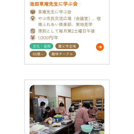
池田草庵先生に学ぶ会
草庵先生に学ぶ会
やぶ市民交流広場（会議室）、宿
南ふれあい倶楽部、実地見学
原則として毎月第2土曜日午後
1,000円/年
文化・芸術
養父市全域
65歳～
趣味サークル