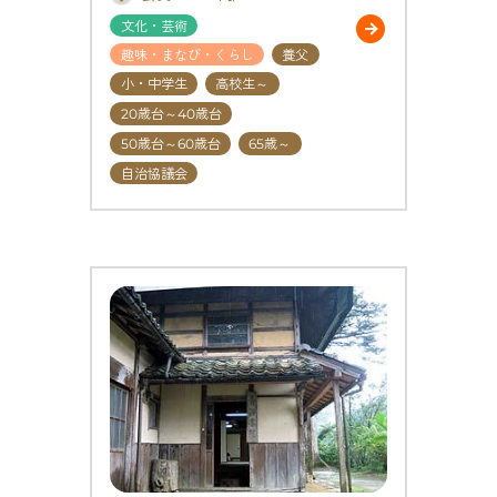
文化・芸術
趣味・まなび・くらし
養父
小・中学生
高校生～
20歳台～40歳台
50歳台～60歳台
65歳～
自治協議会