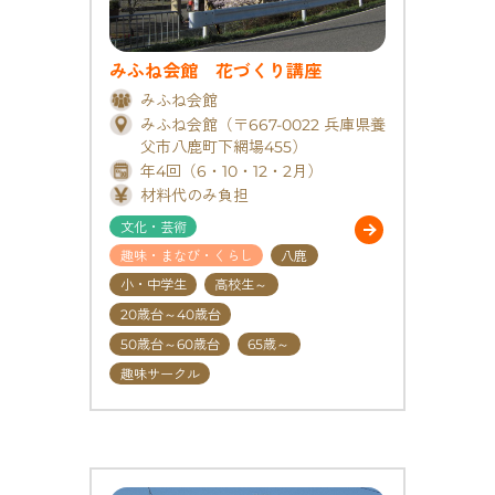
みふね会館 花づくり講座
みふね会館
みふね会館（〒667-0022 兵庫県養
父市八鹿町下網場455）
年4回（6・10・12・2月）
材料代のみ負担
文化・芸術
趣味・まなび・くらし
八鹿
小・中学生
高校生～
20歳台～40歳台
50歳台～60歳台
65歳～
趣味サークル