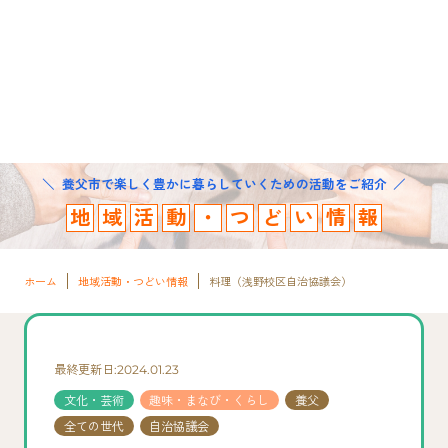
養父市で楽しく豊かに暮らしていくための活動をご紹介
地
域
活
動
・
つ
ど
い
情
報
ホーム
地域活動・つどい情報
料理（浅野校区自治協議会）
最終更新日:2024.01.23
文化・芸術
趣味・まなび・くらし
養父
全ての世代
自治協議会