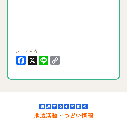
シェアする
F
X
Li
C
a
n
o
c
e
p
e
y
b
Li
o
n
関
連
す
る
そ
の
他
の
o
k
地域活動・つどい情報
k