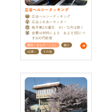
広谷ヘルシークッキング
広谷ヘルシークッキング
広谷ふれあいセンター
毎月第2火曜日 ※1・12月は除く
会費は材料による およそ1回につ
き500円前後
趣味・まなび・くらし
養父
65歳～
その他