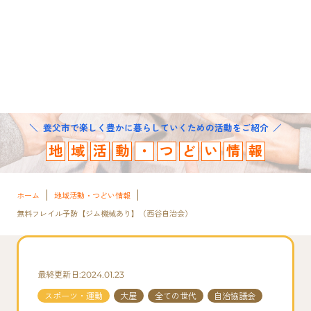
養父市で楽しく豊かに暮らしていくための活動をご紹介
地
域
活
動
・
つ
ど
い
情
報
ホーム
地域活動・つどい情報
無料フレイル予防【ジム機械あり】（西谷自治会）
最終更新日:2024.01.23
スポーツ・運動
大屋
全ての世代
自治協議会