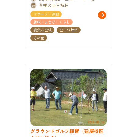
冬季の土日祝日
スポーツ・運動
趣味・まなび・くらし
養父市全域
全ての世代
その他
グラウンドゴルフ練習（建屋校区