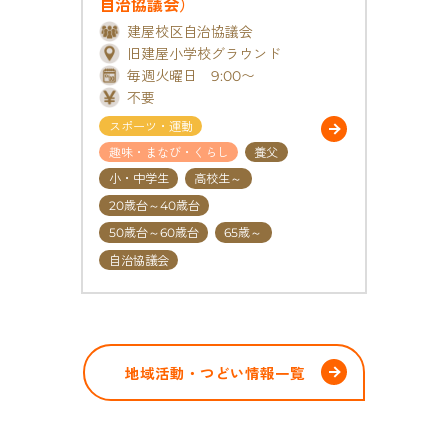
自治協議会）
建屋校区自治協議会
旧建屋小学校グラウンド
毎週火曜日 9:00〜
不要
スポーツ・運動
趣味・まなび・くらし
養父
小・中学生
高校生～
20歳台～40歳台
50歳台～60歳台
65歳～
自治協議会
地域活動・つどい情報一覧