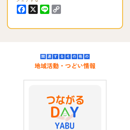
F
X
Li
C
a
n
o
c
e
p
e
y
b
Li
o
n
関
連
す
る
そ
の
他
の
o
k
地域活動・つどい情報
k