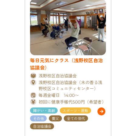
毎日元気にクラス（浅野校区自治
協議会）
浅野校区自治協議会
浅野校区自治協議会（木の香る浅
野校区コミュニティセンター）
毎週金曜日 14:00〜
初回に健康手帳代500円（希望者）
障がい・高齢
スポーツ・運動
その他
養父
全ての世代
自治協議会